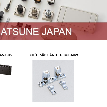
 GS-GH5
CHỐT SẬP CÁNH TỦ BCT-60W