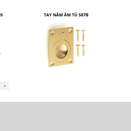
0S
TAY NẮM ÂM TỦ 587B
»