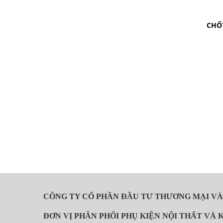
CHỐ
CÔNG TY CỔ PHẦN ĐẦU TƯ THƯƠNG MẠI V
ĐƠN VỊ PHÂN PHỐI PHỤ KIỆN NỘI THẤT VÀ