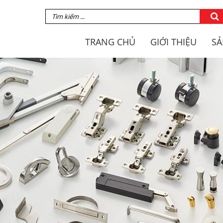
TRANG CHỦ
GIỚI THIỆU
SẢ
ƠNG HIỆU LAMP
TAY NẮM TỦ
CÔNG TY HUY THÀNH
MÓC TREO
CHIA ĐỢT TỦ
BẢN LỀ
TAY NÂNG TỦ BẾP
RAY TRƯỢT NGĂN KÉ
Ụ KIỆN KHÁC