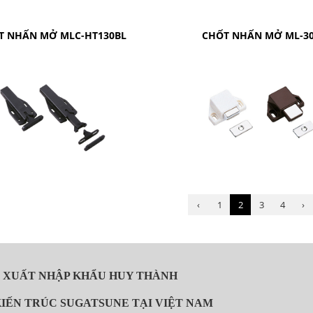
T NHẤN MỞ MLC-HT130BL
CHỐT NHẤN MỞ ML-3
‹
1
2
3
4
›
À XUẤT NHẬP KHẨU HUY THÀNH
 KIẾN TRÚC SUGATSUNE TẠI VIỆT NAM