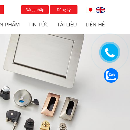
Đăng nhập
Đăng ký
N PHẨM
TIN TỨC
TÀI LIỆU
LIÊN HỆ
CHỐT NHẤN MỞ
KHÓA TỦ
WARDROBE & CABINET
ARCHITECTURAL DOOR
O
DOOR HARDWARE
HARDWARE