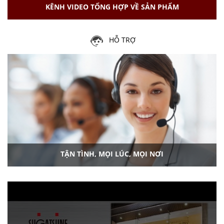
KÊNH VIDEO TỔNG HỢP VỀ SẢN PHẨM
HỖ TRỢ
TẬN TÌNH, MỌI LÚC, MỌI NƠI