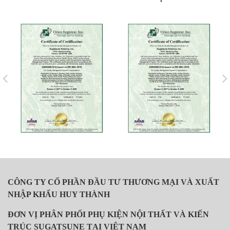
CÔNG TY CỔ PHẦN ĐẦU TƯ THƯƠNG MẠI VÀ XUẤT
NHẬP KHẨU HUY THÀNH
ĐƠN VỊ PHÂN PHỐI PHỤ KIỆN NỘI THẤT VÀ KIẾN
TRÚC SUGATSUNE TẠI VIỆT NAM