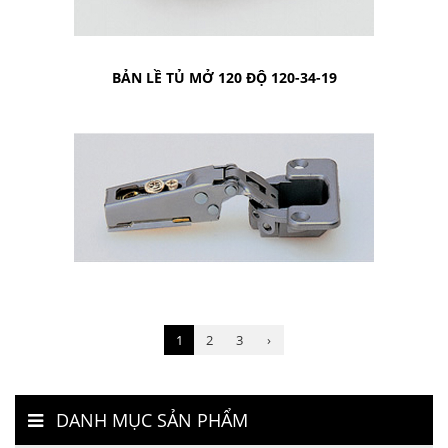
BẢN LỀ TỦ MỞ 120 ĐỘ 120-34-19
1
2
3
›
DANH MỤC SẢN PHẨM