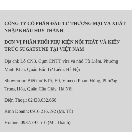
CÔNG TY CỔ PHẦN ĐẦU TƯ THƯƠNG MẠI VÀ XUẤT
NHẬP KHẨU HUY THÀNH
ĐƠN VỊ PHÂN PHỐI PHỤ KIỆN NỘI THẤT VÀ KIẾN
TRÚC SUGATSUNE TẠI VIỆT NAM
Địa chỉ: Lô CN3, Cụm CNTT vừa và nhỏ Từ Liêm, Phường
Minh Khai, Quận Bắc Từ Liêm, Hà Nội
Showroom: Biệt thự BT5, E9, Vimeco Phạm Hùng, Phường
Trung Hòa, Quận Cầu Giấy, Hà Nội
Điện Thoại: 02438.632.666
Kinh Doanh: 0916.216.192 (Mr. Tú)
Hotline: 0987.797.516 (Mr. Thành)