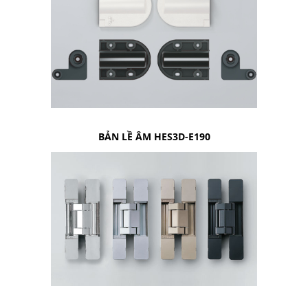
BẢN LỀ ÂM HES3D-E190