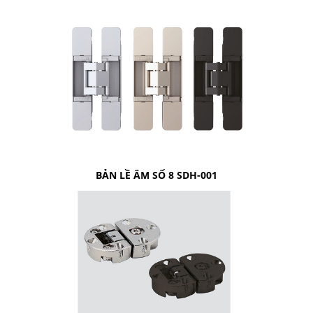
BẢN LỀ ÂM SỐ 8 SDH-001