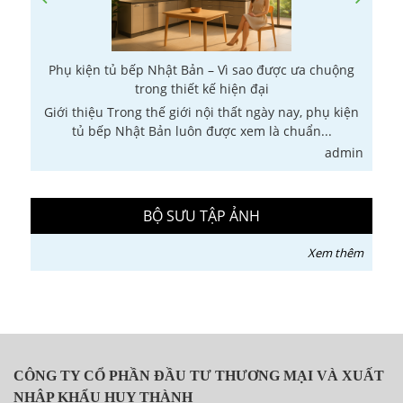
Phụ kiện tủ bếp Nhật Bản – Vì sao được ưa chuộng
trong thiết kế hiện đại
Giới thiệu Trong thế giới nội thất ngày nay, phụ kiện
G
tủ bếp Nhật Bản luôn được xem là chuẩn...
in
admin
BỘ SƯU TẬP ẢNH
Xem thêm
CÔNG TY CỔ PHẦN ĐẦU TƯ THƯƠNG MẠI VÀ XUẤT
NHẬP KHẨU HUY THÀNH