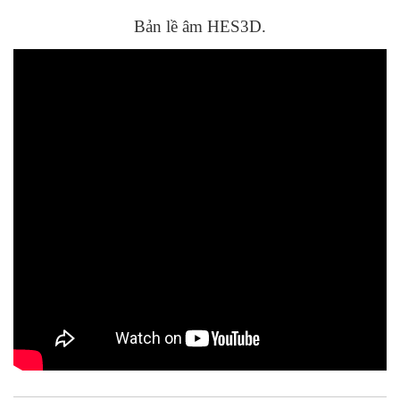
Bản lề âm HES3D.