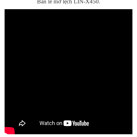
Bản lề mở lệch LIN-X450.