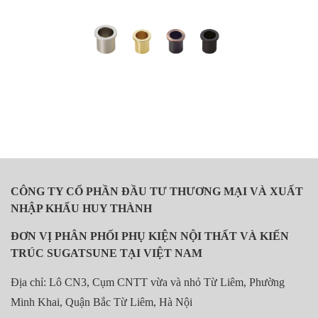
CÔNG TY CỔ PHẦN ĐẦU TƯ THƯƠNG MẠI VÀ XUẤT
NHẬP KHẨU HUY THÀNH
ĐƠN VỊ PHÂN PHỐI PHỤ KIỆN NỘI THẤT VÀ KIẾN
TRÚC SUGATSUNE TẠI VIỆT NAM
Địa chỉ: Lô CN3, Cụm CNTT vừa và nhỏ Từ Liêm, Phường
Minh Khai, Quận Bắc Từ Liêm, Hà Nội