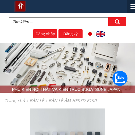
Đăng nhập
Đăng ký
Trang chủ
BẢN LỀ
BẢN LỀ ÂM HES3D-E190