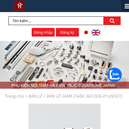
Đăng nhập
Đăng ký
Trang chủ
BẢN LỀ
BẢN LỀ GIẢM CHẤN 360-D26-0T (INSET)