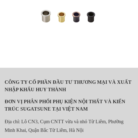
CÔNG TY CỔ PHẦN ĐẦU TƯ THƯƠNG MẠI VÀ XUẤT
NHẬP KHẨU HUY THÀNH
ĐƠN VỊ PHÂN PHỐI PHỤ KIỆN NỘI THẤT VÀ KIẾN
TRÚC SUGATSUNE TẠI VIỆT NAM
Địa chỉ: Lô CN3, Cụm CNTT vừa và nhỏ Từ Liêm, Phường
Minh Khai, Quận Bắc Từ Liêm, Hà Nội