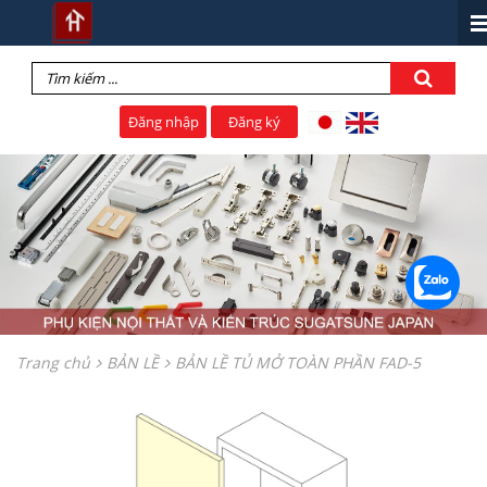
Đăng nhập
Đăng ký
Trang chủ
BẢN LỀ
BẢN LỀ TỦ MỞ TOÀN PHẦN FAD-5