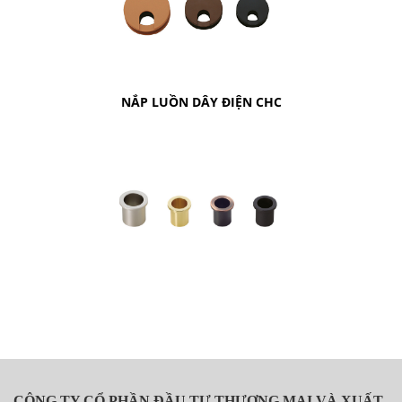
NẮP LUỒN DÂY ĐIỆN CHC
CÔNG TY CỔ PHẦN ĐẦU TƯ THƯƠNG MẠI VÀ XUẤT