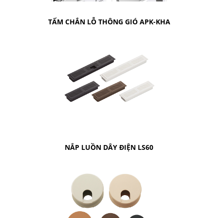
TẤM CHẮN LỖ THÔNG GIÓ APK-KHA
NẮP LUỒN DÂY ĐIỆN LS60