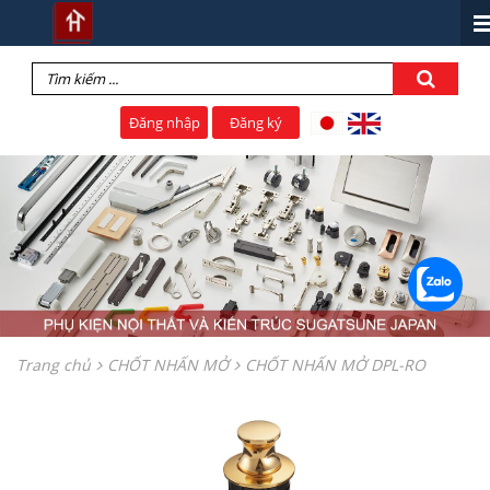
Đăng nhập
Đăng ký
Trang chủ
CHỐT NHẤN MỞ
CHỐT NHẤN MỞ DPL-RO