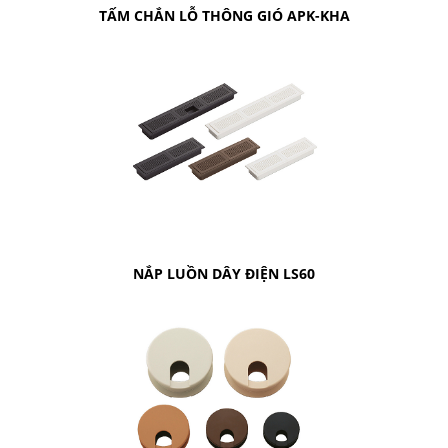
TẤM CHẮN LỖ THÔNG GIÓ APK-KHA
NẮP LUỒN DÂY ĐIỆN LS60