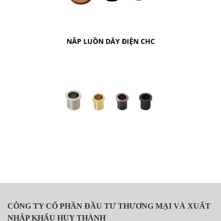
NẮP LUỒN DÂY ĐIỆN CHC
CÔNG TY CỔ PHẦN ĐẦU TƯ THƯƠNG MẠI VÀ XUẤT
NHẬP KHẨU HUY THÀNH