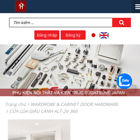
Đăng nhập
Đăng ký
Trang chủ
WARDROBE & CABINET DOOR HARDWARE
CỬA LÙA GIẤU CÁNH ALT-2V-360