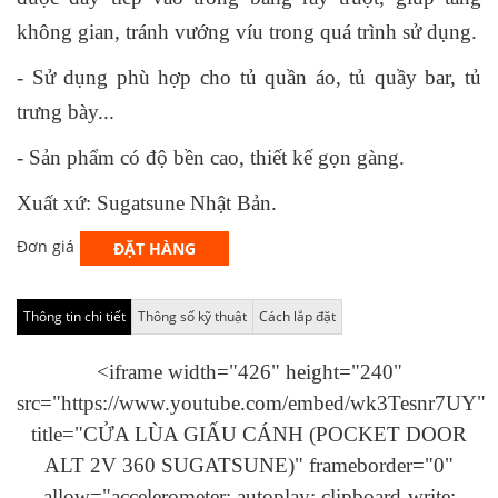
không gian, tránh vướng víu trong quá trình sử dụng.
- Sử dụng phù hợp cho tủ quần áo, tủ quầy bar, tủ
trưng bày...
- Sản phẩm có độ bền cao, thiết kế gọn gàng.
Xuất xứ: Sugatsune Nhật Bản.
Đơn giá
ĐẶT HÀNG
Thông tin chi tiết
Thông số kỹ thuật
Cách lắp đặt
<iframe width="426" height="240"
src="https://www.youtube.com/embed/wk3Tesnr7UY"
title="CỬA LÙA GIẤU CÁNH (POCKET DOOR
ALT 2V 360 SUGATSUNE)" frameborder="0"
allow="accelerometer; autoplay; clipboard-write;