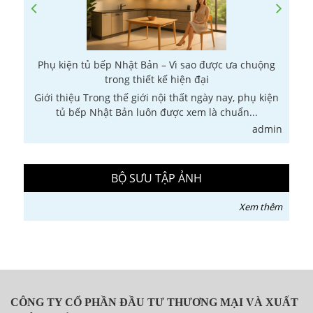
Phụ kiện tủ bếp Nhật Bản – Vì sao được ưa chuộng
trong thiết kế hiện đại
Giới thiệu Trong thế giới nội thất ngày nay, phụ kiện
G
tủ bếp Nhật Bản luôn được xem là chuẩn...
in
admin
BỘ SƯU TẬP ẢNH
Xem thêm
CÔNG TY CỔ PHẦN ĐẦU TƯ THƯƠNG MẠI VÀ XUẤT