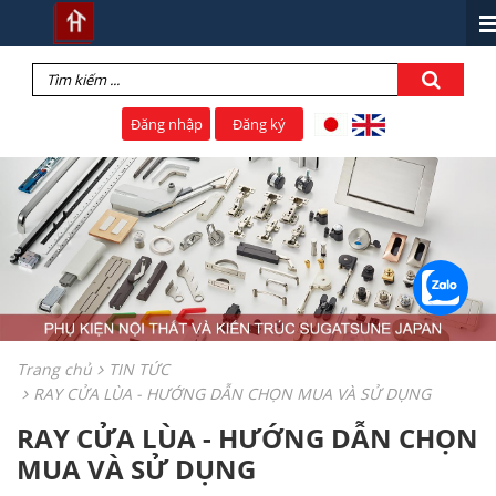
Đăng nhập
Đăng ký
Trang chủ
TIN TỨC
RAY CỬA LÙA - HƯỚNG DẪN CHỌN MUA VÀ SỬ DỤNG
RAY CỬA LÙA - HƯỚNG DẪN CHỌN
MUA VÀ SỬ DỤNG