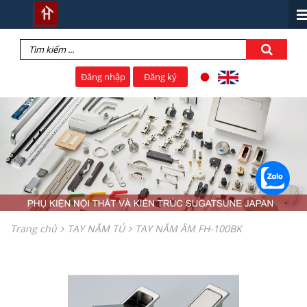
Đăng nhập
Đăng ký
Trang chủ
TAY NẮM TỦ
TAY NẮM ÂM FH-100BK