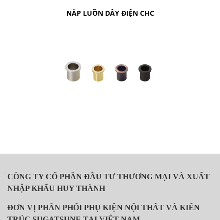
NẮP LUỒN DÂY ĐIỆN CHC
CÔNG TY CỔ PHẦN ĐẦU TƯ THƯƠNG MẠI VÀ XUẤT
NHẬP KHẨU HUY THÀNH
ĐƠN VỊ PHÂN PHỐI PHỤ KIỆN NỘI THẤT VÀ KIẾN
TRÚC SUGATSUNE TẠI VIỆT NAM