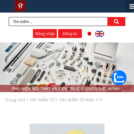
Đăng nhập
Đăng ký
Trang chủ
TAY NẮM TỦ
TAY NẮM TỦ KHE-111