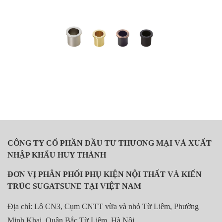
CÔNG TY CỔ PHẦN ĐẦU TƯ THƯƠNG MẠI VÀ XUẤT
NHẬP KHẨU HUY THÀNH
ĐƠN VỊ PHÂN PHỐI PHỤ KIỆN NỘI THẤT VÀ KIẾN
TRÚC SUGATSUNE TẠI VIỆT NAM
Địa chỉ: Lô CN3, Cụm CNTT vừa và nhỏ Từ Liêm, Phường
Minh Khai, Quận Bắc Từ Liêm, Hà Nội