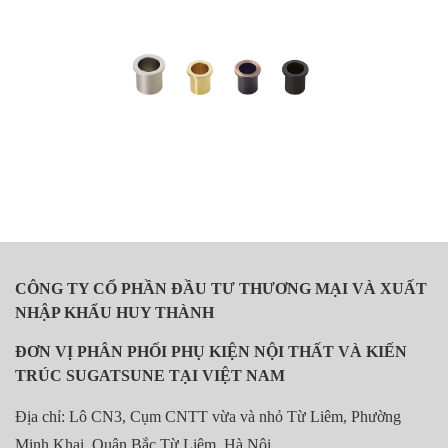
CÔNG TY CỔ PHẦN ĐẦU TƯ THƯƠNG MẠI VÀ XUẤT
NHẬP KHẨU HUY THÀNH
ĐƠN VỊ PHÂN PHỐI PHỤ KIỆN NỘI THẤT VÀ KIẾN
TRÚC SUGATSUNE TẠI VIỆT NAM
Địa chỉ: Lô CN3, Cụm CNTT vừa và nhỏ Từ Liêm, Phường
Minh Khai, Quận Bắc Từ Liêm, Hà Nội