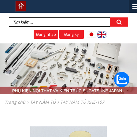
Đăng nhập
Đăng ký
Trang chủ
TAY NẮM TỦ
TAY NẮM TỦ KHE-107