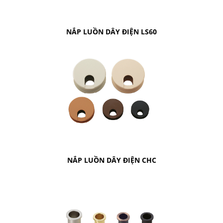
NẮP LUỒN DÂY ĐIỆN LS60
NẮP LUỒN DÂY ĐIỆN CHC