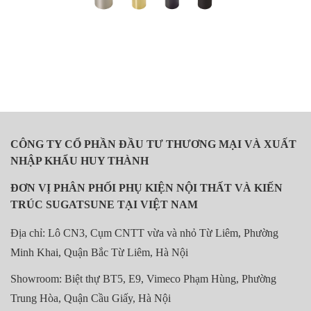
CÔNG TY CỔ PHẦN ĐẦU TƯ THƯƠNG MẠI VÀ XUẤT
NHẬP KHẨU HUY THÀNH
ĐƠN VỊ PHÂN PHỐI PHỤ KIỆN NỘI THẤT VÀ KIẾN
TRÚC SUGATSUNE TẠI VIỆT NAM
Địa chỉ: Lô CN3, Cụm CNTT vừa và nhỏ Từ Liêm, Phường
Minh Khai, Quận Bắc Từ Liêm, Hà Nội
Showroom: Biệt thự BT5, E9, Vimeco Phạm Hùng, Phường
Trung Hòa, Quận Cầu Giấy, Hà Nội