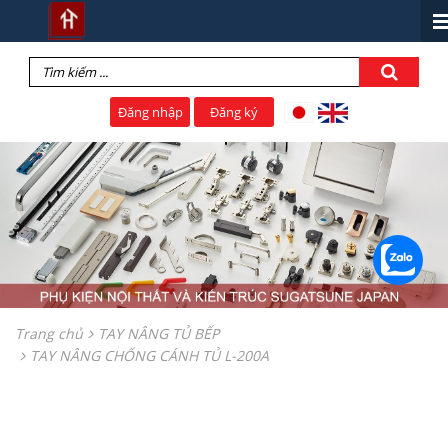
Đăng nhập
Đăng ký
Trang chủ
TAY NÂNG TỦ BẾP
TAY NÂNG CHỐNG CÁNH TỦ L-200A