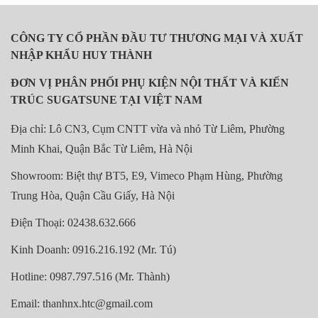
CÔNG TY CỔ PHẦN ĐẦU TƯ THƯƠNG MẠI VÀ XUẤT
NHẬP KHẨU HUY THÀNH
ĐƠN VỊ PHÂN PHỐI PHỤ KIỆN NỘI THẤT VÀ KIẾN
TRÚC SUGATSUNE TẠI VIỆT NAM
Địa chỉ: Lô CN3, Cụm CNTT vừa và nhỏ Từ Liêm, Phường
Minh Khai, Quận Bắc Từ Liêm, Hà Nội
Showroom: Biệt thự BT5, E9, Vimeco Phạm Hùng, Phường
Trung Hòa, Quận Cầu Giấy, Hà Nội
Điện Thoại: 02438.632.666
Kinh Doanh: 0916.216.192 (Mr. Tú)
Hotline: 0987.797.516 (Mr. Thành)
Email: thanhnx.htc@gmail.com