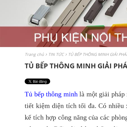
Trang chủ
TIN TỨC
TỦ BẾP THÔNG MINH GIẢI PHÁP
TỦ BẾP THÔNG MINH GIẢI PHÁ
Tủ bếp thông minh
là một giải pháp 
tiết kiệm diện tích tối đa. Có nhiều
kế tích hợp công năng của các phòng,