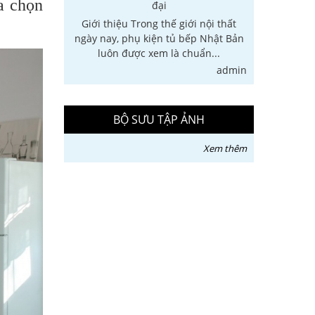
a chọn
đại
Giới th
một giải
Giới thiệu Trong thế giới nội thất
hiện đại,
ệu quả để
ngày nay, phụ kiện tủ bếp Nhật Bản
quan
...
luôn được xem là chuẩn...
admin
admin
BỘ SƯU TẬP ẢNH
Xem thêm