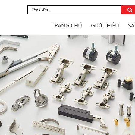
TRANG CHỦ
GIỚI THIỆU
SẢ
ƠNG HIỆU LAMP
TAY NẮM TỦ
CÔNG TY HUY THÀNH
MÓC TREO
CHIA ĐỢT TỦ
BẢN LỀ
TAY NÂNG TỦ BẾP
RAY TRƯỢT NGĂN KÉ
Ụ KIỆN KHÁC