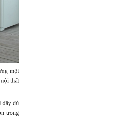
dựng một
 nội thất
í đầy đủ
n trong