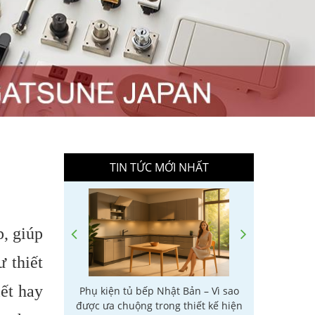
TIN TỨC MỚI NHẤT
, giúp
ư thiết
iết hay
GIẢI PHÁP
Phụ kiện tủ bếp Nhật Bản – Vì sao
Tay nâng
 AN TOÀN
được ưa chuộng trong thiết kế hiện
cách chọ