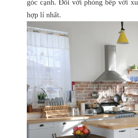
góc cạnh. Đối với phòng bếp với xu
hợp lí nhất.