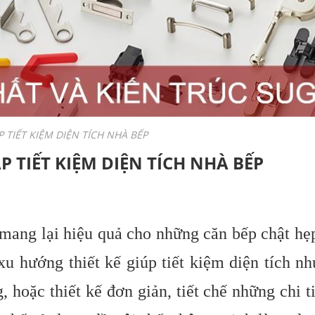
 TIẾT KIỆM DIỆN TÍCH NHÀ BẾP
P TIẾT KIỆM DIỆN TÍCH NHÀ BẾP
mang lại hiệu quả cho những căn bếp chật hẹp
 xu hướng thiết kế giúp tiết kiệm diện tích nh
 hoặc thiết kế đơn giản, tiết chế những chi t
NAM CHÂM HÍT CỬA TỦ - 
GIỮ CỬA TỦ ĐÓNG CHẶT,