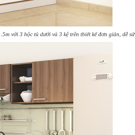
5m với 3 hộc tủ dưới và 3 kệ trên thiết kế đơn giản, dễ s