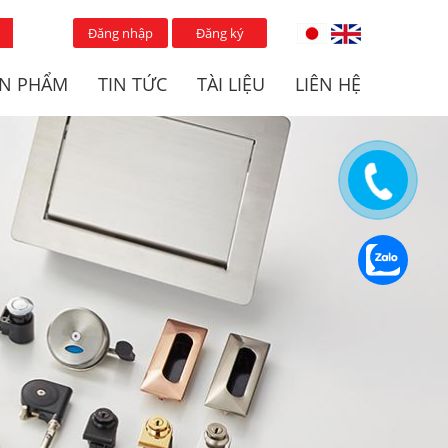
Đăng nhập
Đăng ký
N PHẨM
TIN TỨC
TÀI LIỆU
LIÊN HỆ
CHỐT NHẤN MỞ
KHÓA TỦ
WARDROBE & CABINET
ARCHITECTURAL DOOR
O
DOOR HARDWARE
HARDWARE